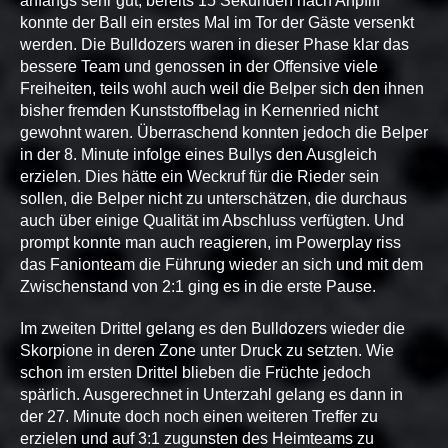
anfangs sehr gut, bereits 15 Sekunden nach Anpfiff
konnte der Ball ein erstes Mal im Tor der Gäste versenkt
werden. Die Bulldozers waren in dieser Phase klar das
bessere Team und genossen in der Offensive viele
Freiheiten, teils wohl auch weil die Belper sich den ihnen
bisher fremden Kunststoffbelag in Kernenried nicht
gewohnt waren. Überraschend konnten jedoch die Belper
in der 8. Minute infolge eines Bullys den Ausgleich
erzielen. Dies hätte ein Weckruf für die Rieder sein
sollen, die Belper nicht zu unterschätzen, die durchaus
auch über einige Qualität im Abschluss verfügten. Und
prompt konnte man auch reagieren, im Powerplay riss
das Fanionteam die Führung wieder an sich und mit dem
Zwischenstand von 2:1 ging es in die erste Pause.
Im zweiten Drittel gelang es den Bulldozers wieder die
Skorpione in deren Zone unter Druck zu setzten. Wie
schon im ersten Drittel blieben die Früchte jedoch
spärlich. Ausgerechnet in Unterzahl gelang es dann in
der 27. Minute doch noch einen weiteren Treffer zu
erzielen und auf 3:1 zugunsten des Heimteams zu