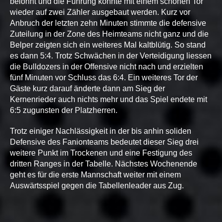
belohnt und die Führung konnte mit einem schönen Tor
wieder auf zwei Zähler ausgebaut werden. Kurz vor
Anbruch der letzten zehn Minuten stimmte die defensive
Zuteilung in der Zone des Heimteams nicht ganz und die
Belper zeigten sich ein weiteres Mal kaltblütig. So stand
es dann 5:4. Trotz Schwächen in der Verteidigung liessen
die Bulldozers in der Offensive nicht nach und erzielten
fünf Minuten vor Schluss das 6:4. Ein weiteres Tor der
Gäste kurz darauf änderte dann am Sieg der
Kernenrieder auch nichts mehr und das Spiel endete mit
6:5 zugunsten der Platzherren.
Trotz einiger Nachlässigkeit in der bis anhin soliden
Defensive des Fanionteams bedeutet dieser Sieg drei
weitere Punkt im Trockenen und eine Festigung des
dritten Ranges in der Tabelle. Nächstes Wochenende
geht es für die erste Mannschaft weiter mit einem
Auswärtsspiel gegen die Tabellenleader aus Zug.