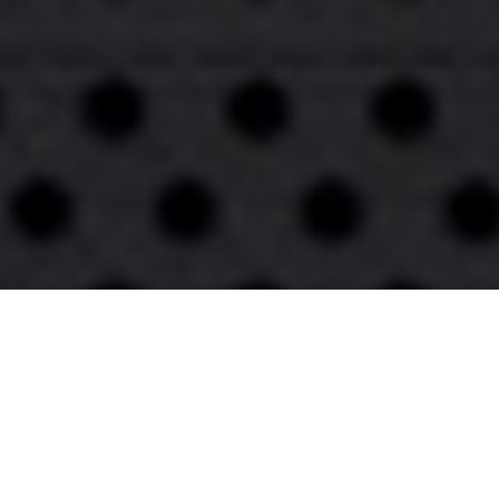
© SHC Bulldozers Kernenried - Zauggenried
Erstellt mit ClubDesk Vereinssoftware