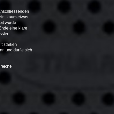
 anschliessenden
sein, kaum etwas
eit wurde
 Ende eine klare
ssten.
t starken
nn und durfte sich
sreiche