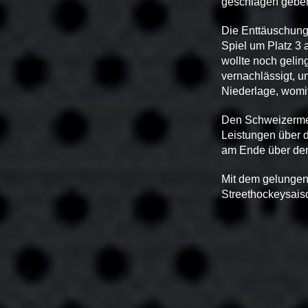
geschlagen gebe
Die Enttäuschung
Spiel um Platz 3 
wollte noch geling
vernachlässigt, u
Niederlage, womi
Den Schweizermeis
Leistungen über d
am Ende über den
Mit dem gelungene
Streethockeysais