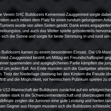
e Verein SHC Bulldozers Kernenried-Zauggenried sorgte dabei 
ondern auch neben dem Platz für einen rundum gelungenen Anla
Turniers wurde von allen Seiten gelobt. Dank eines engagierte
s reibungslos, und auch das Wetter spielte grösstenteils hervorr
e sich die Sonne und sorgte für beste Stimmung in und rund um
n Bulldozers kamen zu einem besonderen Einsatz. Die U9-Man
ried-Zauggenried bestritt am Mittag ein Freundschaftsspiel ge
 einer spannenden und ausgeglichenen Partie kämpften die jun
zt um jeden Ball. Am Ende mussten sich die Gastgeber allerdin
. Trotz der Niederlage überwog bei den Kindern die Freude üb
itt und die Möglichkeit, vor heimischem Publikum spielen zu d
die U12-Mannschaft der Bulldozers zunächst auf ein erfolgreiches
rteten stark in die Schweizermeisterschaft und überzeugten mit
lbfinale zeigten die Junioren eine gute Leistung und hielten l
en Gegner aus Horgen mussten sich die Bulldozers schliesslic