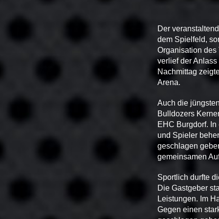
Der veranstaltend
dem Spielfeld, s
Organisation des 
verlief der Anlas
Nachmittag zeigt
Arena.
Auch die jüngste
Bulldozers Kernen
EHC Burgdorf. In
und Spieler beher
geschlagen geben
gemeinsamen Auftr
Sportlich durfte 
Die Gastgeber sta
Leistungen. Im Ha
Gegen einen stark