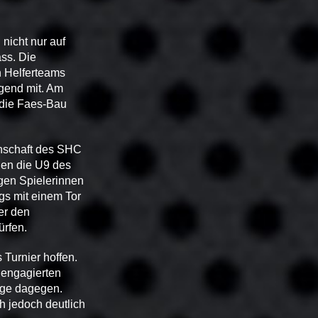
nicht nur auf
ss. Die
n Helferteams
agend mit. Am
 die Faes-Bau
nschaft des SHC
gen die U9 des
gen Spielerinnen
gs mit einem Tor
er den
ürfen.
 Turnier hoffen.
 engagierten
ange dagegen.
h jedoch deutlich