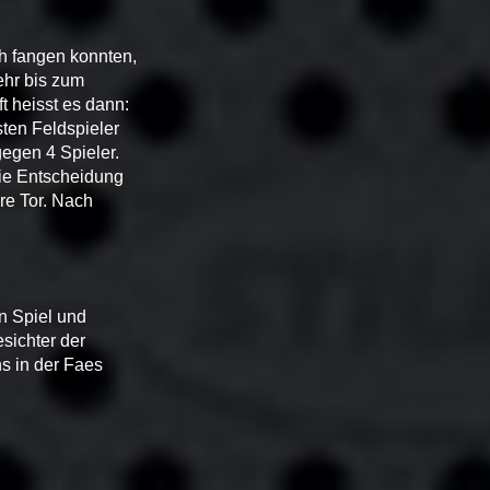
ch fangen konnten,
ehr bis zum
ft heisst es dann:
ten Feldspieler
gegen 4 Spieler.
 die Entscheidung
re Tor. Nach
.
n Spiel und
sichter der
s in der Faes