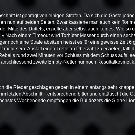
bschnitt ist geprägt von einigen Strafen. Da sich die Gäste jedo
en nun auf beiden Seiten. Zwar kassierte man auch kein Tor m
er Mitte des Drittels, erzielte aber selbst auch keines. Wie so o
s!» Nach einem Timeout wird Torhüter Messer durch einen sechs
ger noch eine Strafe absitzen heisst es für eine gewisse Zeit 6 
ht mehr sein. Anstatt einen Treffer in Überzahl zu erzielen, fällt
 Rebells rund zwei Minuten vor Schluss mit dem Schuss aufs lee
r anschliessend zweite Empty-Netter nur noch Resultatkosmetik
ich die Rieder geschlagen geben in einem anfangs sehr knappe
 letzten Abschnitt – entsprechend bitter und enttäuscht die Ge
ächstes Wochenende empfangen die Bulldozers die Sierre Lion