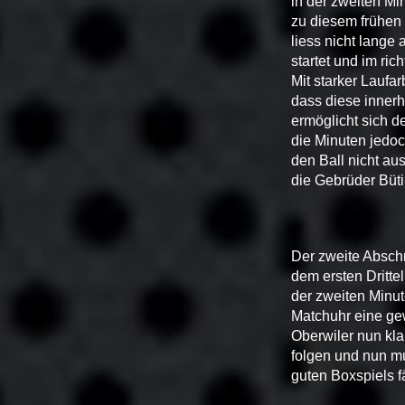
in der zweiten Min
zu diesem frühen 
liess nicht lange
startet und im ric
Mit starker Laufa
dass diese innerh
ermöglicht sich d
die Minuten jedo
den Ball nicht au
die Gebrüder Büti
Der zweite Abschn
dem ersten Dritte
der zweiten Minut
Matchuhr eine gew
Oberwiler nun kla
folgen und nun mu
guten Boxspiels fä