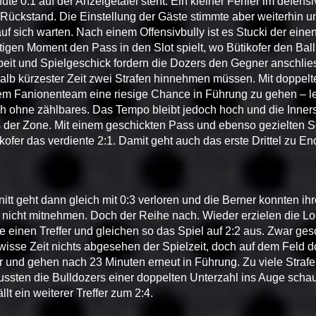
ute 0:1 auf der Anzeigetafel steht. Ein kleiner Fehler im defens
Rückstand. Die Einstellung der Gäste stimmte aber weiterhin u
 auf sich warten. Nach einem Offensivbully ist es Stucki der ein
htigen Moment den Pass in den Slot spielt, wo Bütikofer den Ball
rbeit und Spielgeschick fordern die Dozers den Gegner anschlie
alb kürzester Zeit zwei Strafen hinnehmen müssen. Mit doppelt
em Fanionenteam eine riesige Chance in Führung zu gehen – le
ch ohne zählbares. Das Tempo bleibt jedoch hoch und die Inner
s der Zone. Mit einem geschickten Pass und ebenso gezielten S
kofer das verdiente 2:1. Damit geht auch das erste Drittel zu En
itt geht dann gleich mit 0:3 verloren und die Berner konnten ih
l nicht mitnehmen. Doch der Reihe nach. Wieder erzielen die L
e einen Treffer und gleichen so das Spiel auf 2:2 aus. Zwar ges
isse Zeit nichts abgesehen der Spielzeit, doch auf dem Feld d
r und gehen nach 23 Minuten erneut in Führung. Zu viele Strafe
ssten die Bulldozers einer doppelten Unterzahl ins Auge schau
llt ein weiterer Treffer zum 2:4.