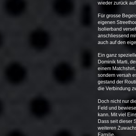
wieder zurück auf
Für grosse Begeis
eigenen Streetho
Isolierband verse
anschliessend mit
auch auf den eige
Ein ganz speziell
Dominik Marti, de
einem Matchshirt.
sondern versah es 
gestand der Routi
die Verbindung z
Doch nicht nur di
Feld und bewiese
kann. Mit viel Ei
Dass seit dieser 
weiteren Zuwachs f
Familie.