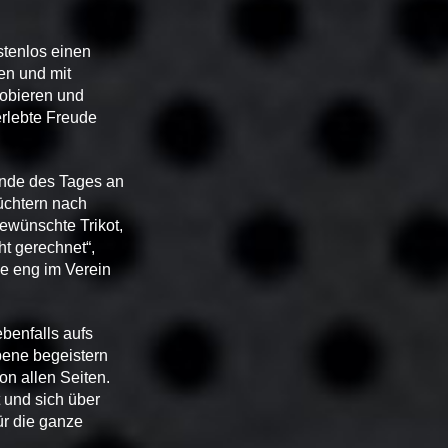
stenlos einen
en und mit
robieren und
erlebte Freude
 Ende des Tages an
üchtern nach
gewünschte Trikot,
ht gerechnet“,
ie eng im Verein
ebenfalls aufs
bene begeistern
on allen Seiten.
 und sich über
ür die ganze