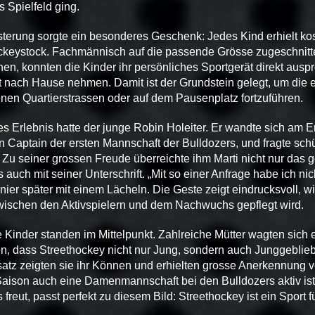
s Spielfeld ging.
terung sorgte ein besonderes Geschenk: Jedes Kind erhielt ko
ckeystock. Fachmännisch auf die passende Grösse zugeschnitt
hen, konnten die Kinder ihr persönliches Sportgerät direkt ausp
 nach Hause nehmen. Damit ist der Grundstein gelegt, um die 
nen Quartierstrassen oder auf dem Pausenplatz fortzuführen.
es Erlebnis hatte der junge Robin Holeiter. Er wandte sich am
n Captain der ersten Mannschaft der Bulldozers, und fragte sch
 Zu seiner grossen Freude überreichte ihm Marti nicht nur das 
auch mit seiner Unterschrift. „Mit so einer Anfrage habe ich nic
nier später mit einem Lächeln. Die Geste zeigt eindrucksvoll, w
wischen den Aktivspielern und dem Nachwuchs gepflegt wird.
e Kinder standen im Mittelpunkt. Zahlreiche Mütter wagten sich 
n, dass Streethockey nicht nur Jung, sondern auch Junggeblie
nsatz zeigten sie ihr Können und erhielten grosse Anerkennung v
Saison auch eine Damenmannschaft bei den Bulldozers aktiv ist
reut, passt perfekt zu diesem Bild: Streethockey ist ein Sport f