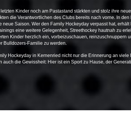
letzten Kinder noch am Pastastand stärkten und stolz ihre neu
ickten die Verantwortlichen des Clubs bereits nach vorne. In d
e neue Saison. Wer den Family Hockeyday verpasst hat, erhält 
inings eine weitere Gelegenheit, Streethockey hautnah zu erle
ierten Kinder herzlich ein, vorbeizuschauen, reinzuschnuppern un
er Bulldozers-Familie zu werden.
ily Hockeyday in Kernenried nicht nur die Erinnerung an viele
n auch die Gewissheit: Hier ist ein Sport zu Hause, der Generat
© SHC Bulldozers Kernenried - Zauggenried