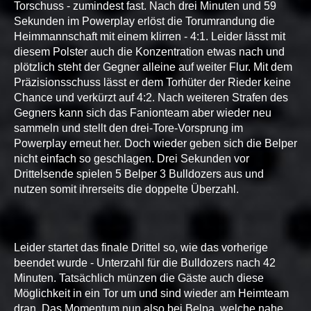
Torschuss - zumindest fast. Nach drei Minuten und 59
Sekunden im Powerplay erlöst die Torumrandung die
Heimmannschaft mit einem klirren - 4:1. Leider lässt mit
diesem Polster auch die Konzentration etwas nach und
plötzlich steht der Gegner alleine auf weiter Flur. Mit dem
Präzisionsschuss lässt er dem Torhüter der Rieder keine
Chance und verkürzt auf 4:2. Nach weiteren Strafen des
Gegners kann sich das Fanionteam aber wieder neu
sammeln und stellt den drei-Tore-Vorsprung im
Powerplay erneut her. Doch wieder geben sich die Belper
nicht einfach so geschlagen. Drei Sekunden vor
Drittelsende spielen 5 Belper 3 Bulldozers aus und
nutzen somit ihrerseits die doppelte Überzahl.
Leider startet das finale Drittel so, wie das vorherige
beendet wurde - Unterzahl für die Bulldozers nach 42
Minuten. Tatsächlich münzen die Gäste auch diese
Möglichkeit in ein Tor um und sind wieder am Heimteam
dran. Das Momentum nun also bei Belpa, welche nahe