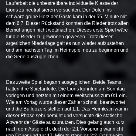
Laufarbeit die unbestreitbare individuelle Klasse der
Lions zu neutralisieren versuchten. Der Dolch ins
schwarz-grüne Herz der Gäste kam in der 55. Minute mit
dem 6:7. Dieser Rückstand konnten die Rieder trotz allen
Bemühungen nicht wettmachen. Dieses erste Spiel wäre
für die Rieder zu gewinnen gewesen. Trotz dieser
ärgerlichen Niederlage galt es nun wieder aufzustehen
und am nächsten Tag im Heimspiel neu zu beginnen und
die Serie auszugleichen.
Das zweite Spiel begann ausgeglichen. Beide Teams
hatten ihre Spielanteile. Die Lions konnten am Sonntag
vorlegen und netzten mit einem Weitschuss zum 0:1 ein.
Wie am Vortag wurde dieser Zähler schnell beantwortet
und die Bulldozers stellten auf 1:1. Das Heimteam war in
dieser Phase sehr bemüht und versuchte die statische
Abwehr der Gäste auszunutzen. Dies gelang auch kurz
nach dem Ausgleich, doch der 2:1 Vorsprung war nicht
von Dauer und zur 17. Minute stand es 2:2. Das zweite