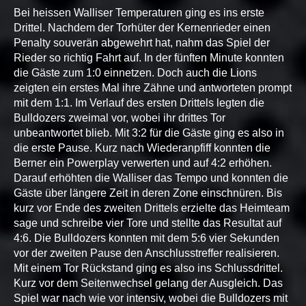
Bei heissen Walliser Temperaturen ging es ins erste
Drittel. Nachdem der Torhüter der Kernenrieder einen
Penalty souverän abgewehrt hat, nahm das Spiel der
Rieder so richtig Fahrt auf. In der fünften Minute konnten
die Gäste zum 1:0 einnetzen. Doch auch die Lions
zeigten ein erstes Mal ihre Zähne und antworteten prompt
mit dem 1:1. Im Verlauf des ersten Drittels legten die
Bulldozers zweimal vor, wobei ihr drittes Tor
unbeantwortet blieb. Mit 3:2 für die Gäste ging es also in
die erste Pause. Kurz nach Wiederanpfiff konnten die
Berner ein Powerplay verwerten und auf 4:2 erhöhen.
Darauf erhöhten die Walliser das Tempo und konnten die
Gäste über längere Zeit in deren Zone einschnüren. Bis
kurz vor Ende des zweiten Drittels erzielte das Heimteam
sage und schreibe vier Tore und stellte das Resultat auf
4:6. Die Bulldozers konnten mit dem 5:6 vier Sekunden
vor der zweiten Pause den Anschlusstreffer realisieren.
Mit einem Tor Rückstand ging es also ins Schlussdrittel.
Kurz vor dem Seitenwechsel gelang der Ausgleich. Das
Spiel war nach wie vor intensiv, wobei die Bulldozers mit