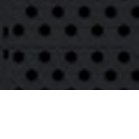
© SHC Bulldozers Kernenried - Zauggenried
Erstellt mit ClubDesk Vereinssoftware