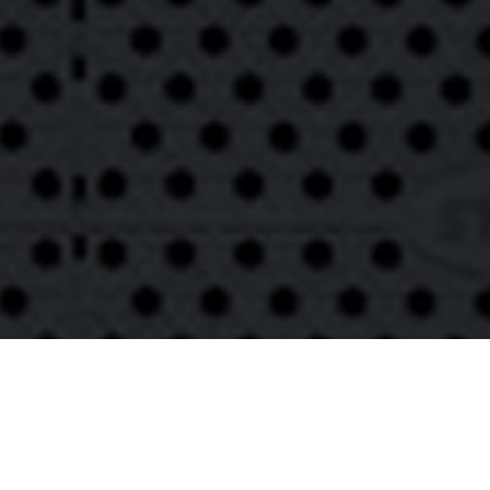
© SHC Bulldozers Kernenried - Zauggenried