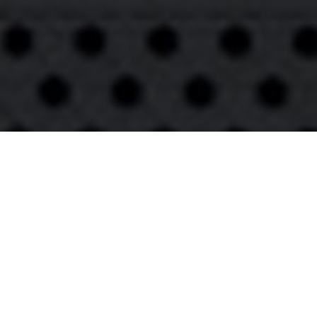
© SHC Bulldozers Kernenried - Zauggenried
Erstellt mit ClubDesk Vereinssoftware
Impressum
Datenschutz